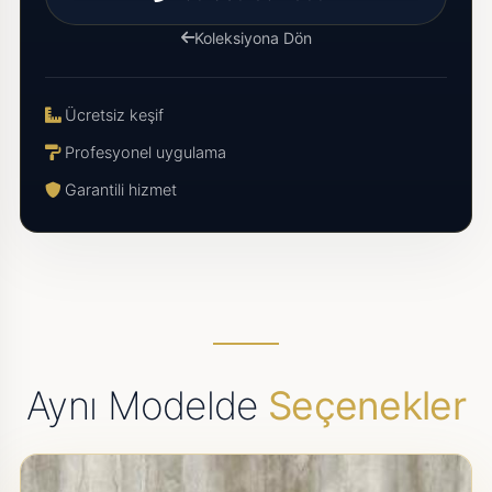
Koleksiyona Dön
Ücretsiz keşif
Profesyonel uygulama
Garantili hizmet
Aynı Modelde
Seçenekler