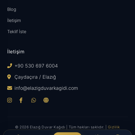
Blog
İletişim
Teklif İste
İletişim
+90 530 697 6004
Çaydaçıra / Elazığ
info@elazigduvarkagidi.com
© 2026 Elazığ Duvar Kağıdı | Tüm hakları saklıdır. |
Gizlilik
Politikası
| Design & Development by
Umy Yazılım
&
İzma